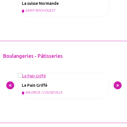
La suisse Normande
SAINT-ROCH-OUEST
Boulangeries - Pâtisseries
Le Pain Griffé
S
MAURICIE / LOUISEVILLE