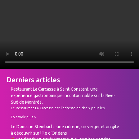
Derniers articles
Restaurant La Carcasse à Saint-Constant, une
expérience gastronomique incontournable sur la Rive-
Sud de Montréal
Le Restaurant La Carcasse est l’adresse de choix pour les
amateurs de viande sur la Rive-Sud de Montréal. Situé au cœur
En savoir plus >
de Saint-Constant, ce restaurant chaleureux propose une cuisine
authentique et généreuse, mettant en vedette des pièces de
Le Domaine Steinbach : une cidrerie, un verger et un gîte
viande maturées à la perfection, des burgers gourmets, et des
à découvrir sur l’Île d’Orléans
côtes levées qui fondent en bouche.