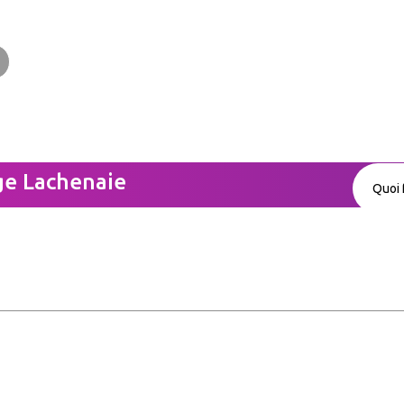
En
ge Lachenaie