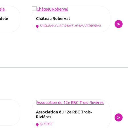
Adele
Château Roberval
G
SAGUENAY-LAC-SAINT-JEAN / ROBERVAL
Association du 12e RBC Trois-
K
Rivières
QUÉBEC