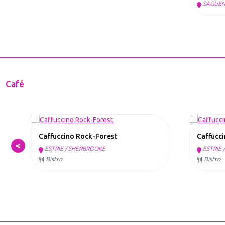
SAGUENA
Café
Caffuccino Rock-Forest
Caffucci
s
ESTRIE / SHERBROOKE
ESTRIE 
Bistro
Bistro