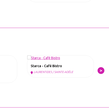
Starca - Café Bistro
L
LAURENTIDES / SAINTE-ADÈLE