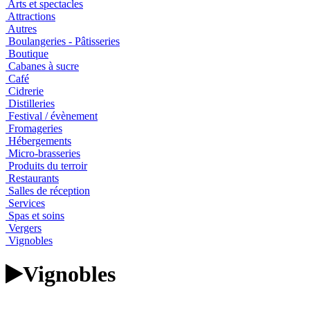
Arts et spectacles
Attractions
Autres
Boulangeries - Pâtisseries
Boutique
Cabanes à sucre
Café
Cidrerie
Distilleries
Festival / évènement
Fromageries
Hébergements
Micro-brasseries
Produits du terroir
Restaurants
Salles de réception
Services
Spas et soins
Vergers
Vignobles
Vignobles