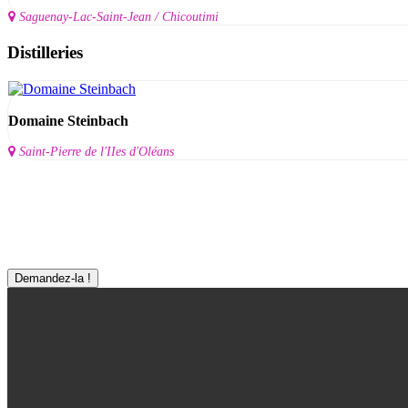
Saguenay-Lac-Saint-Jean / Chicoutimi
Distilleries
Domaine Steinbach
Saint-Pierre de l'IIes d'Oléans
Ma Visite virtuelle Avenue360
Mettez en valeur l'intérieur comme l'extérieur de votre entreprise à l'a
Demandez-la !