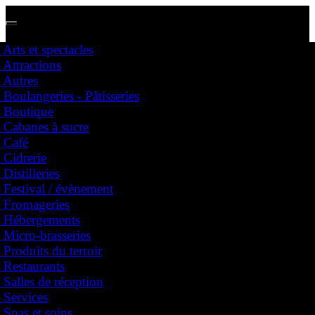
Arts et spectacles
Attractions
Nous avons des représentants partout au Québec !
Autres
Dites nous dans quelle région vous vous situez et prenez contact avec votre représentant
Boulangeries - Pâtisseries
Boutique
Cabanes à sucre
Festival
Café
Affichez votre entreprise
Cidrerie
Arts et spectacles
Distilleries
Attractions
Festival / évènement
Autres
Fromageries
Boulangeries - Pâtisseries
Hébergements
Boutique
Cabanes à sucre
Micro-brasseries
Café
Produits du terroir
Cidrerie
Restaurants
Distilleries
Salles de réception
Festival / évènement
Services
Fromageries
Hébergements
Spas et soins