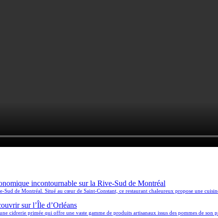
ronomique incontournable sur la Rive-Sud de Montréal
ve-Sud de Montréal. Situé au cœur de Saint-Constant, ce restaurant chaleureux propose une cuisine
ouvrir sur l’Île d’Orléans
ne cidrerie primée qui offre une vaste gamme de produits artisanaux issus des pommes de son propre 