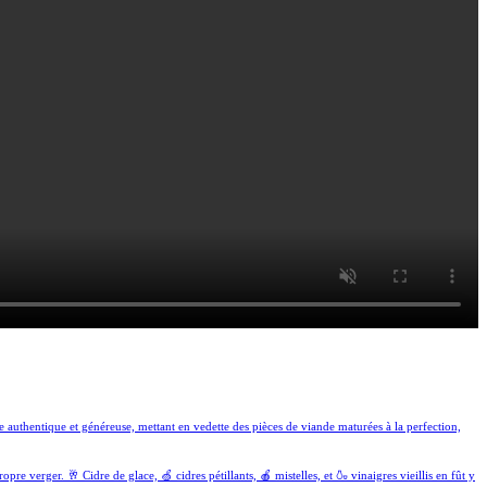
 authentique et généreuse, mettant en vedette des pièces de viande maturées à la perfection,
verger. 🥂 Cidre de glace, 🍏 cidres pétillants, 🍎 mistelles, et 🍶 vinaigres vieillis en fût y