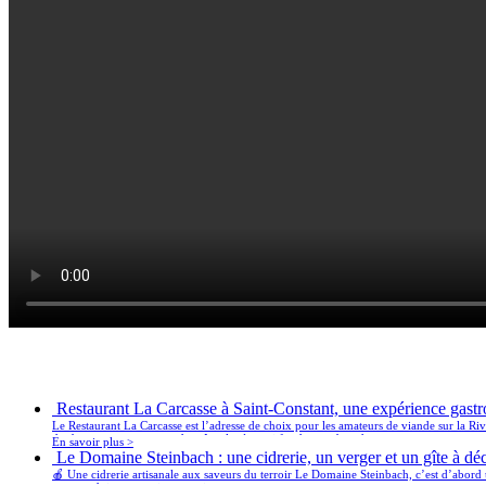
Derniers articles
Restaurant La Carcasse à Saint-Constant, une expérience gast
Le Restaurant La Carcasse est l’adresse de choix pour les amateurs de viande sur la Ri
des burgers gourmets, et des côtes levées qui fondent en bouche.
En savoir plus >
Le Domaine Steinbach : une cidrerie, un verger et un gîte à déc
🍎 Une cidrerie artisanale aux saveurs du terroir Le Domaine Steinbach, c’est d’abord u