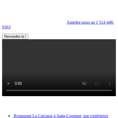
Ma Visite virtuelle Avenue360
Mettez en valeur l'intérieur comme l'extérieur de votre entreprise à
l'aide de la Visite virtuelle Avenue360.
Appelez-nous au 1 514 448-
9363
Demandez-la !
Derniers articles
Restaurant La Carcasse à Saint-Constant, une expérience