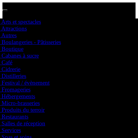
Arts et spectacles
Attractions
Nous avons des représentants partout au Québec !
Autres
Dites nous dans quelle région vous vous situez et prenez contact avec votre représentant
Boulangeries - Pâtisseries
Boutique
Cabanes à sucre
Festival
Café
Affichez votre entreprise
Cidrerie
Arts et spectacles
Distilleries
Attractions
Festival / évènement
Autres
Fromageries
Boulangeries - Pâtisseries
Hébergements
Boutique
Cabanes à sucre
Micro-brasseries
Café
Produits du terroir
Cidrerie
Restaurants
Distilleries
Salles de réception
Festival / évènement
Services
Fromageries
Hébergements
Spas et soins