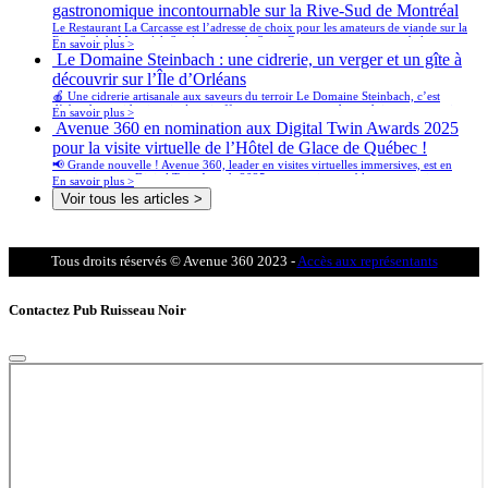
gastronomique incontournable sur la Rive-Sud de Montréal
Le Restaurant La Carcasse est l’adresse de choix pour les amateurs de viande sur la
Rive-Sud de Montréal. Situé au cœur de Saint-Constant, ce restaurant chaleureux
En savoir plus >
propose une cuisine authentique et généreuse, mettant en vedette des pièces de
Le Domaine Steinbach : une cidrerie, un verger et un gîte à
viande maturées à la perfection, des burgers gourmets, et des côtes levées qui
découvrir sur l’Île d’Orléans
fondent en bouche.
🍎 Une cidrerie artisanale aux saveurs du terroir Le Domaine Steinbach, c’est
d’abord une cidrerie primée qui offre une vaste gamme de produits artisanaux issus
En savoir plus >
des pommes de son propre verger. 🥂 Cidre de glace, 🍏 cidres pétillants, 🍎
Avenue 360 en nomination aux Digital Twin Awards 2025
mistelles, et 🍶 vinaigres vieillis en fût y sont produits avec soin et passion.
pour la visite virtuelle de l’Hôtel de Glace de Québec !
📢 Grande nouvelle ! Avenue 360, leader en visites virtuelles immersives, est en
nomination aux Digital Twin Awards 2025 pour son incroyable reconstitution
En savoir plus >
numérique de l’iconique Hôtel de Glace de Québec. Cette reconnaissance met en
Voir tous les articles >
lumière notre expertise en jumeaux numériques et notre engagement à repousser les
limites de l’innovation technologique dans le secteur touristique.
Tous droits réservés © Avenue 360 2023 -
Accès aux représentants
Contactez Pub Ruisseau Noir