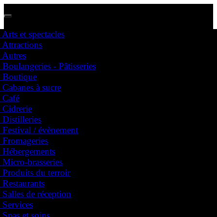
Arts et spectacles
Attractions
Nous avons des représentants partout au Québec !
Autres
Dites nous dans quelle région vous vous situez et prenez contact avec votre représentant
Boulangeries - Pâtisseries
Boutique
Cabanes à sucre
Festival
Café
Affichez votre entreprise
Cidrerie
Arts et spectacles
Distilleries
Attractions
Festival / évènement
Autres
Fromageries
Boulangeries - Pâtisseries
Hébergements
Boutique
Cabanes à sucre
Micro-brasseries
Café
Produits du terroir
Cidrerie
Restaurants
Distilleries
Salles de réception
Festival / évènement
Services
Fromageries
Hébergements
Spas et soins