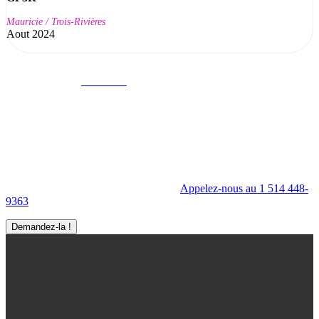
Mauricie / Trois-Rivières
Aout 2024
Ma Visite virtuelle Avenue360
Mettez en valeur l'intérieur comme l'extérieur de votre entreprise à
l'aide de la Visite virtuelle Avenue360.
Appelez-nous au 1 514 448-
9363
Demandez-la !