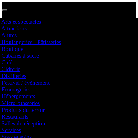
Arts et spectacles
Attractions
Nous avons des représentants partout au Québec !
Autres
Dites nous dans quelle région vous vous situez et prenez contact avec votre représentant
Boulangeries - Pâtisseries
Boutique
Cabanes à sucre
Festival
Café
Affichez votre entreprise
Cidrerie
Arts et spectacles
Distilleries
Attractions
Festival / évènement
Autres
Fromageries
Boulangeries - Pâtisseries
Hébergements
Boutique
Cabanes à sucre
Micro-brasseries
Café
Produits du terroir
Cidrerie
Restaurants
Distilleries
Salles de réception
Festival / évènement
Services
Fromageries
Hébergements
Spas et soins