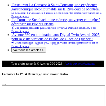
Restaurant La Carcasse à Saint-Constant, une expérience
gastronomique incontournable sur la Rive-Sud de Montréal
Le Restaurant La Carcasse est l’adresse de choix pour les amateurs de viande sur la
Rive-Sud de Montréal. Situé au cœur de Saint-Constant, ce restaurant chaleureux
En savoir plus >
propose une cuisine authentique et généreuse, mettant en vedette des pièces de
Le Domaine Steinbach : une cidrerie, un verger et un gîte à
viande maturées à la perfection, des burgers gourmets, et des côtes levées qui
découvrir sur l’Île d’Orléans
fondent en bouche.
🍎 Une cidrerie artisanale aux saveurs du terroir Le Domaine Steinbach, c’est
d’abord une cidrerie primée qui offre une vaste gamme de produits artisanaux issus
En savoir plus >
des pommes de son propre verger. 🥂 Cidre de glace, 🍏 cidres pétillants, 🍎
Avenue 360 en nomination aux Digital Twin Awards 2025
mistelles, et 🍶 vinaigres vieillis en fût y sont produits avec soin et passion.
pour la visite virtuelle de l’Hôtel de Glace de Québec !
📢 Grande nouvelle ! Avenue 360, leader en visites virtuelles immersives, est en
nomination aux Digital Twin Awards 2025 pour son incroyable reconstitution
En savoir plus >
numérique de l’iconique Hôtel de Glace de Québec. Cette reconnaissance met en
Voir tous les articles >
lumière notre expertise en jumeaux numériques et notre engagement à repousser les
limites de l’innovation technologique dans le secteur touristique.
Tous droits réservés © Avenue 360 2023 -
Accès aux représentants
Contactez Le P’Tit Ramezay, Casse Croûte Bistro