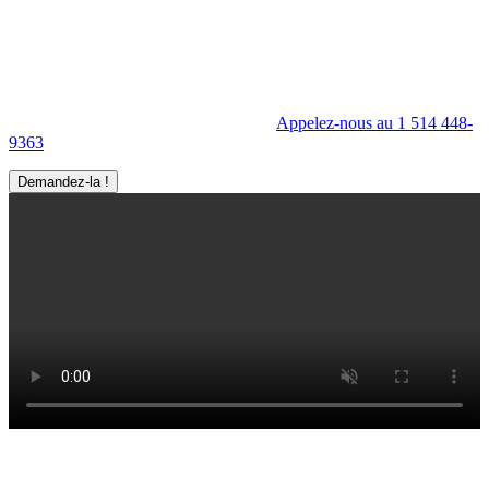
Ma Visite virtuelle Avenue360
Mettez en valeur l'intérieur comme l'extérieur de votre entreprise à
l'aide de la Visite virtuelle Avenue360.
Appelez-nous au 1 514 448-
9363
Demandez-la !
Derniers articles