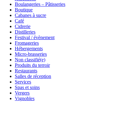
Boulangeries – Pâtisseries
Boutique
Cabanes à sucre
Café
Cidrerie
Distilleries
Festival / évènement
Fromageries
Hébergements
Micro-brasseries
Non classifié(e)
Produits du terroir
Restaurants
Salles de réception
Services
Spas et soins
Vergers
Vignobles
Ma Visite virtuelle Avenue360
Mettez en valeur l'intérieur comme l'extérieur de votre entreprise à