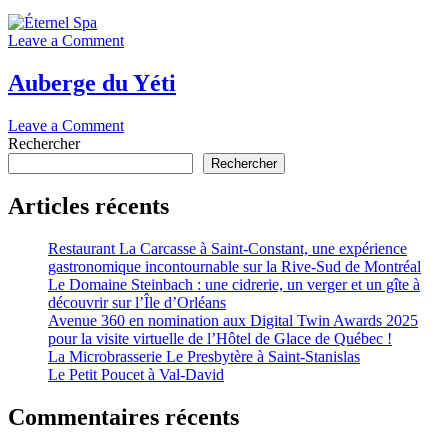
on
Leave a Comment
Éternel
Spa
Auberge du Yéti
on
Leave a Comment
Auberge
Rechercher
du
Rechercher
Yéti
Articles récents
Restaurant La Carcasse à Saint-Constant, une expérience
gastronomique incontournable sur la Rive-Sud de Montréal
Le Domaine Steinbach : une cidrerie, un verger et un gîte à
découvrir sur l’Île d’Orléans
Avenue 360 en nomination aux Digital Twin Awards 2025
pour la visite virtuelle de l’Hôtel de Glace de Québec !
La Microbrasserie Le Presbytère à Saint-Stanislas
Le Petit Poucet à Val-David
Commentaires récents