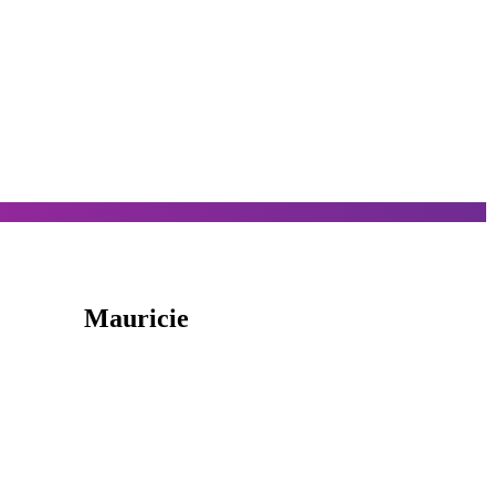
Pierre Bouchard
Mauricie
Une opportunité
de mettre votre entreprise en valeur
1-866 774-8602
pierre.bouchard@avenue360.ca