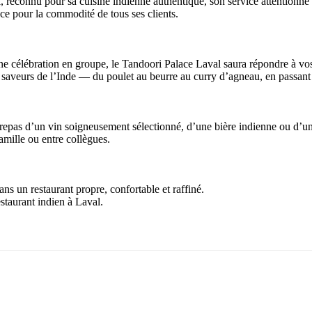
, reconnu pour sa cuisine indienne authentique, son service attentionné
ace pour la commodité de tous ses clients.
 célébration en groupe, le Tandoori Palace Laval saura répondre à vos 
bles saveurs de l’Inde — du poulet au beurre au curry d’agneau, en passant
epas d’un vin soigneusement sélectionné, d’une bière indienne ou d’un
amille ou entre collègues.
ns un restaurant propre, confortable et raffiné.
staurant indien à Laval.