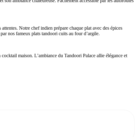
 et son ambiance chaleureuse. Facilement accessible par les autoroutes
attentes. Notre chef indien prépare chaque plat avec des épices
 par nos fameux plats tandoori cuits au four d’argile.
 cocktail maison. L’ambiance du Tandoori Palace allie élégance et