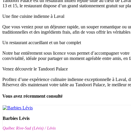
Tandoori Palace est un restaurant indien réputé situé au cœur de Laval
13 et 15, le restaurant dispose d’un grand stationnement gratuit sur pl
Une fine cuisine indienne à Laval
Que vous veniez pour un déjeuner rapide, un souper romantique ou une
traditionnelles et des ingrédients frais, afin de vous offrir les vérita
Un restaurant accueillant et un bar complet
Notre bar entièrement sous licence vous permet d’accompagner votre r
convivialité, idéale pour partager un moment agréable entre amis, en f
Venez découvrir le Tandoori Palace
Profitez d’une expérience culinaire indienne exceptionnelle à Laval, da
Réservez dès maintenant votre table au Tandoori Palace, le meilleur re
Vous avez récemment consulté
Barbies Lévis
Québec Rive-Sud (Lévis) / Lévis