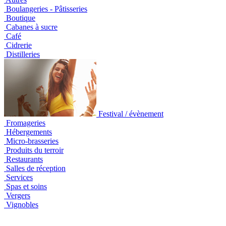
Boulangeries - Pâtisseries
Boutique
Cabanes à sucre
Café
Cidrerie
Distilleries
Festival / évènement
Fromageries
Hébergements
Micro-brasseries
Produits du terroir
Restaurants
Salles de réception
Services
Spas et soins
Vergers
Vignobles