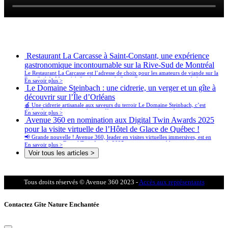
Derniers articles
Restaurant La Carcasse à Saint-Constant, une expérience
gastronomique incontournable sur la Rive-Sud de Montréal
Le Restaurant La Carcasse est l’adresse de choix pour les amateurs de viande sur la
Rive-Sud de Montréal. Situé au cœur de Saint-Constant, ce restaurant chaleureux
En savoir plus >
propose une cuisine authentique et généreuse, mettant en vedette des pièces de
Le Domaine Steinbach : une cidrerie, un verger et un gîte à
viande maturées à la perfection, des burgers gourmets, et des côtes levées qui
découvrir sur l’Île d’Orléans
fondent en bouche.
🍎 Une cidrerie artisanale aux saveurs du terroir Le Domaine Steinbach, c’est
d’abord une cidrerie primée qui offre une vaste gamme de produits artisanaux issus
En savoir plus >
des pommes de son propre verger. 🥂 Cidre de glace, 🍏 cidres pétillants, 🍎
Avenue 360 en nomination aux Digital Twin Awards 2025
mistelles, et 🍶 vinaigres vieillis en fût y sont produits avec soin et passion.
pour la visite virtuelle de l’Hôtel de Glace de Québec !
📢 Grande nouvelle ! Avenue 360, leader en visites virtuelles immersives, est en
nomination aux Digital Twin Awards 2025 pour son incroyable reconstitution
En savoir plus >
numérique de l’iconique Hôtel de Glace de Québec. Cette reconnaissance met en
Voir tous les articles >
lumière notre expertise en jumeaux numériques et notre engagement à repousser les
limites de l’innovation technologique dans le secteur touristique.
Tous droits réservés © Avenue 360 2023 -
Accès aux représentants
Contactez Gîte Nature Enchantée