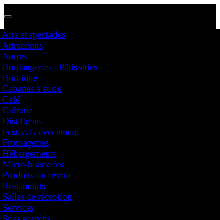
Arts et spectacles
Attractions
Nous avons des représentants partout au Québec !
Autres
Dites nous dans quelle région vous vous situez et prenez contact avec votre représentant
Boulangeries - Pâtisseries
Boutique
Cabanes à sucre
Festival
Café
Affichez votre entreprise
Cidrerie
Arts et spectacles
Distilleries
Attractions
Festival / évènement
Autres
Fromageries
Boulangeries - Pâtisseries
Hébergements
Boutique
Cabanes à sucre
Micro-brasseries
Café
Produits du terroir
Cidrerie
Restaurants
Distilleries
Salles de réception
Festival / évènement
Services
Fromageries
Hébergements
Spas et soins