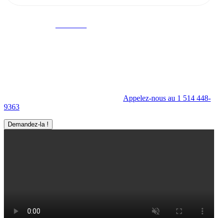
Ma Visite virtuelle Avenue360
Mettez en valeur l'intérieur comme l'extérieur de votre entreprise à
l'aide de la Visite virtuelle Avenue360.
Appelez-nous au 1 514 448-
9363
Demandez-la !